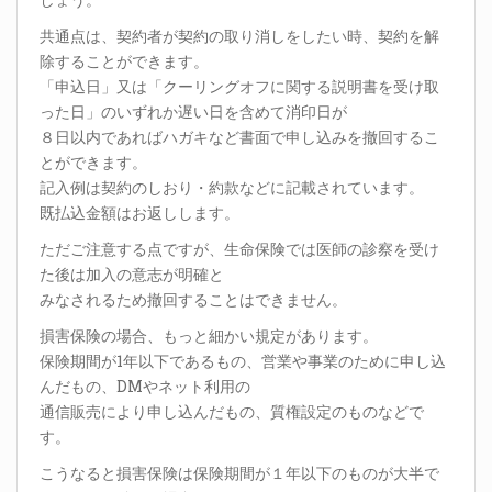
共通点は、契約者が契約の取り消しをしたい時、契約を解
除することができます。
「申込日」又は「クーリングオフに関する説明書を受け取
った日」のいずれか遅い日を含めて消印日が
８日以内であればハガキなど書面で申し込みを撤回するこ
とができます。
記入例は契約のしおり・約款などに記載されています。
既払込金額はお返しします。
ただご注意する点ですが、生命保険では医師の診察を受け
た後は加入の意志が明確と
みなされるため撤回することはできません。
損害保険の場合、もっと細かい規定があります。
保険期間が1年以下であるもの、営業や事業のために申し込
んだもの、DMやネット利用の
通信販売により申し込んだもの、質権設定のものなどで
す。
こうなると損害保険は保険期間が１年以下のものが大半で