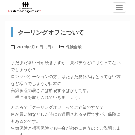
TOGGLE
クーリングオフについて
2012年8月19日（日）
保険全般
まだまだ暑い日が続きますが、夏バテなどにはなってない
でしょうか？
ロングバケーションの方、はたまた夏休みはとってない方
など様々でしょうが日本の
高温多湿の暑さには辟易するばかりです。
上手に涼を取り入れていきましょう。
ところで「クーリングオフ」ってご存知ですか？
何か買い物などした時にも適用される制度ですが、保険に
もあるのです。
生命保険と損害保険でも中身が微妙に違うのでご説明しま
しょう。