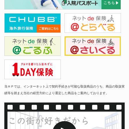
当ＨＰでは、インターネット上で契約手続きが可能な取扱商品のうち、商品の取扱実
績等を踏まえ当社の経営方針により選定した商品をご案内しております。