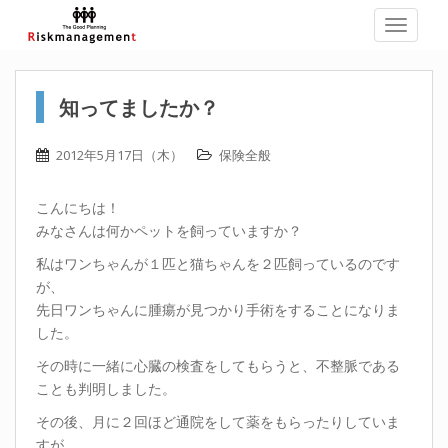
TOGGLE
知ってましたか？
2012年5月17日（木）
保険全般
こんにちは！
みなさんは何かペットを飼っていますか？
私はワンちゃんが１匹と猫ちゃんを２匹飼っているのです
が、
先日ワンちゃんに腫瘍が見つかり手術をすることになりま
した。
その時に一緒に心臓の検査をしてもらうと、不整脈である
ことも判明しました。
その後、月に２回ほど通院をして薬をもらったりしていま
すが、