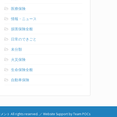
医療保険
情報・ニュース
損害保険全般
日常のできごと
未分類
火災保険
生命保険全般
自動車保険
ジメント
All rights reserved. ／ Website Support by
Team POCs